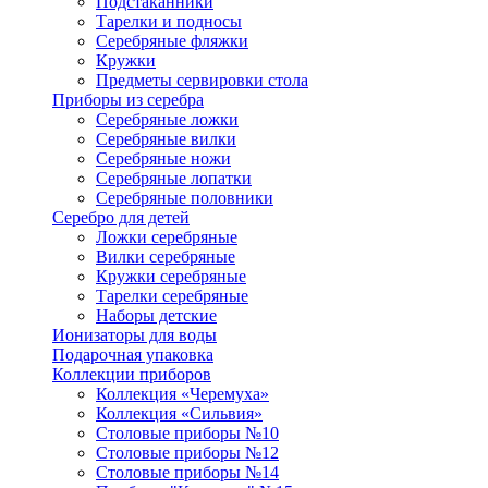
Подстаканники
Тарелки и подносы
Серебряные фляжки
Кружки
Предметы сервировки стола
Приборы из серебра
Серебряные ложки
Серебряные вилки
Серебряные ножи
Серебряные лопатки
Серебряные половники
Серебро для детей
Ложки серебряные
Вилки серебряные
Кружки серебряные
Тарелки серебряные
Наборы детские
Ионизаторы для воды
Подарочная упаковка
Коллекции приборов
Коллекция «Черемуха»
Коллекция «Сильвия»
Столовые приборы №10
Столовые приборы №12
Столовые приборы №14