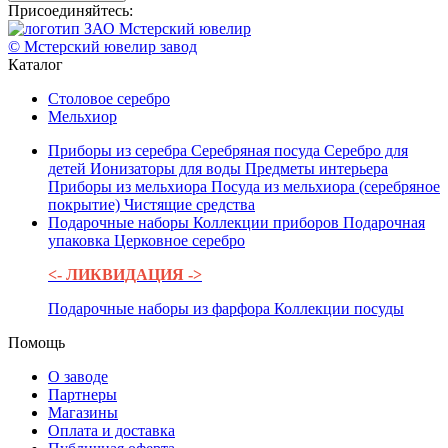
Присоединяйтесь:
© Мстерский ювелир завод
Каталог
Столовое серебро
Мельхиор
Приборы из серебра
Серебряная посуда
Серебро для
детей
Ионизаторы для воды
Предметы интерьера
Приборы из мельхиора
Посуда из мельхиора (серебряное
покрытие)
Чистящие средства
Подарочные наборы
Коллекции приборов
Подарочная
упаковка
Церковное серебро
<- ЛИКВИДАЦИЯ ->
Подарочные наборы из фарфора
Коллекции посуды
Помощь
О заводе
Партнеры
Магазины
Оплата и доставка