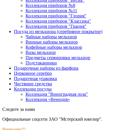
Коллекция приборов "Весна"
Коллекция приборов №8
Коллекция приборов №11
Коллекция приборов "Глория"
Коллекция приборов "Классика"
Коллекция приборов "Грация"
Посуда из мельхиора (серебряное покрытие)
Чайные наборы мельхиор
Винные наборы мельхиор
Кофейные наборы мельхиор
Вазы мельхиор
Предметы сервировки мельхиор
Подстаканники
Подарочные наборы из фарфора
Церковное серебро
Подарочная упаковка
Чистящие средства
Коллекции посуды
Коллекция "Виноградная лоза"
Коллекция «Венеция»
Следите за нами
Официальные соцсети ЗАО "Мстерский ювелир".
Внимание!!!