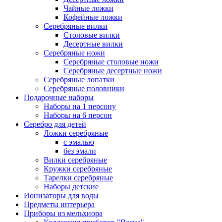
Чайные ложки
Кофейные ложки
Серебряные вилки
Столовые вилки
Десертные вилки
Серебряные ножи
Серебряные столовые ножи
Серебряные десертные ножи
Серебряные лопатки
Серебряные половники
Подарочные наборы
Наборы на 1 персону
Наборы на 6 персон
Серебро для детей
Ложки серебряные
с эмалью
без эмали
Вилки серебряные
Кружки серебряные
Тарелки серебряные
Наборы детские
Ионизаторы для воды
Предметы интерьера
Приборы из мельхиора