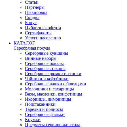
Статьи
Партнеры
Гравировка
Скидка
Бонус
Публичная оферта
Сертификаты
Услуги населению
КАТАЛОГ
Серебряная посуда
Серебряные кувшины
Винные наборы
Серебряные бокалы
Серебряные стаканы
Серебряные рюмки и стопки
Чайники и кофейники
Серебряные чашки с блюдцами
Молочники и сахарницы
Вазы, масленки, конфетницы
Икорницы, лимонницы
Подстаканники
Тарелки и подносы
Серебряные фляжки
Кружки
Предметы сервировки стола