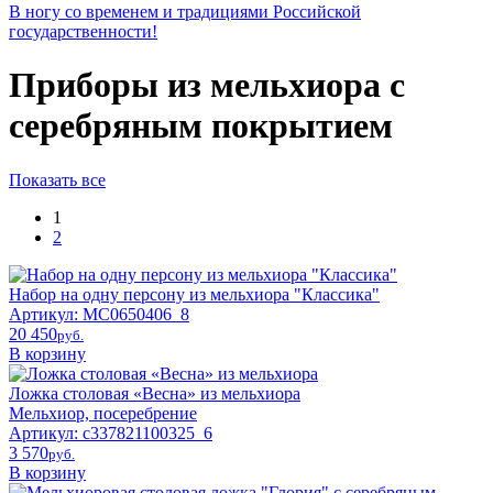
В ногу со временем и традициями Российской
государственности!
Приборы из мельхиора с
серебряным покрытием
Показать все
1
2
Набор на одну персону из мельхиора "Классика"
Артикул: МС0650406_8
20 450
pyб.
В корзину
Ложка столовая «Весна» из мельхиора
Мельхиор, посеребрение
Артикул: c337821100325_6
3 570
pyб.
В корзину