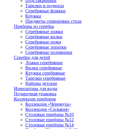
Подстаканники
Тарелки и подносы
Серебряные фляжки
Кружки
Предметы сервировки стола
Приборы из серебра
Серебряные ложки
Серебряные вилки
Серебряные ножи
Серебряные лопатки
Серебряные половники
Серебро для детей
Ложки серебряные
Вилки серебряные
Кружки серебряные
Тарелки серебряные
Наборы детские
Ионизаторы для воды
Подарочная упаковка
Коллекции приборов
Коллекция «Черемуха»
Коллекция «Сильвия»
Столовые приборы №10
Столовые приборы №12
Столовые приборы №14