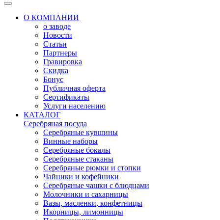
О КОМПАНИИ
о заводе
Новости
Статьи
Партнеры
Гравировка
Скидка
Бонус
Публичная оферта
Сертификаты
Услуги населению
КАТАЛОГ
Серебряная посуда
Серебряные кувшины
Винные наборы
Серебряные бокалы
Серебряные стаканы
Серебряные рюмки и стопки
Чайники и кофейники
Серебряные чашки с блюдцами
Молочники и сахарницы
Вазы, масленки, конфетницы
Икорницы, лимонницы