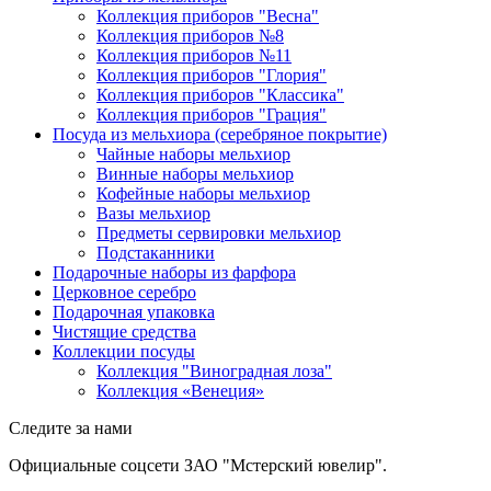
Коллекция приборов "Весна"
Коллекция приборов №8
Коллекция приборов №11
Коллекция приборов "Глория"
Коллекция приборов "Классика"
Коллекция приборов "Грация"
Посуда из мельхиора (серебряное покрытие)
Чайные наборы мельхиор
Винные наборы мельхиор
Кофейные наборы мельхиор
Вазы мельхиор
Предметы сервировки мельхиор
Подстаканники
Подарочные наборы из фарфора
Церковное серебро
Подарочная упаковка
Чистящие средства
Коллекции посуды
Коллекция "Виноградная лоза"
Коллекция «Венеция»
Следите за нами
Официальные соцсети ЗАО "Мстерский ювелир".