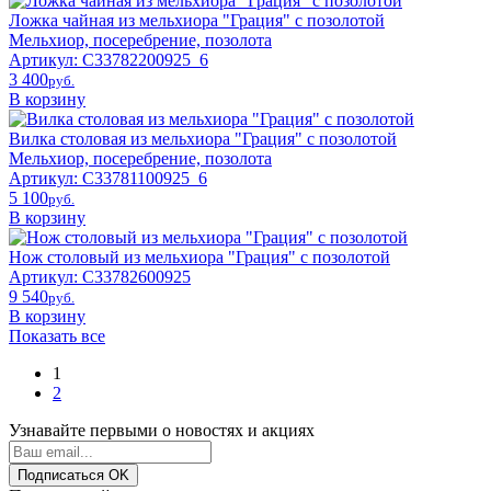
Ложка чайная из мельхиора "Грация" с позолотой
Мельхиор, посеребрение, позолота
Артикул: С33782200925_6
3 400
pyб.
В корзину
Вилка столовая из мельхиора "Грация" с позолотой
Мельхиор, посеребрение, позолота
Артикул: С33781100925_6
5 100
pyб.
В корзину
Нож столовый из мельхиора "Грация" с позолотой
Артикул: С33782600925
9 540
pyб.
В корзину
Показать все
1
2
Узнавайте первыми о новостях и акциях
Подписаться
OK