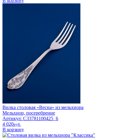
В корзину
Вилка столовая «Весна» из мельхиора
Мельхиор, посеребрение
Артикул: C33781100425_6
4 020
pyб.
В корзину