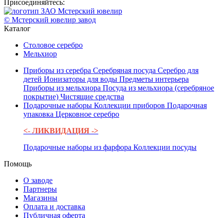
Присоединяйтесь:
© Мстерский ювелир завод
Каталог
Столовое серебро
Мельхиор
Приборы из серебра
Серебряная посуда
Серебро для
детей
Ионизаторы для воды
Предметы интерьера
Приборы из мельхиора
Посуда из мельхиора (серебряное
покрытие)
Чистящие средства
Подарочные наборы
Коллекции приборов
Подарочная
упаковка
Церковное серебро
<- ЛИКВИДАЦИЯ ->
Подарочные наборы из фарфора
Коллекции посуды
Помощь
О заводе
Партнеры
Магазины
Оплата и доставка
Публичная оферта