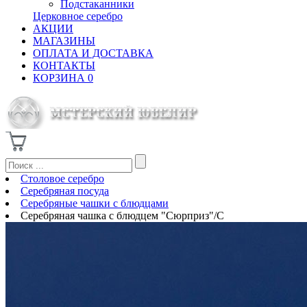
Подстаканники
Церковное серебро
АКЦИИ
МАГАЗИНЫ
ОПЛАТА И ДОСТАВКА
КОНТАКТЫ
КОРЗИНА
0
Столовое серебро
Серебряная посуда
Серебряные чашки с блюдцами
Серебряная чашка с блюдцем "Сюрприз"/С