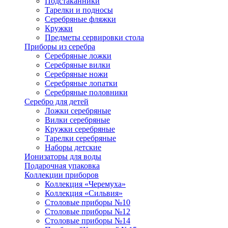
Подстаканники
Тарелки и подносы
Серебряные фляжки
Кружки
Предметы сервировки стола
Приборы из серебра
Серебряные ложки
Серебряные вилки
Серебряные ножи
Серебряные лопатки
Серебряные половники
Серебро для детей
Ложки серебряные
Вилки серебряные
Кружки серебряные
Тарелки серебряные
Наборы детские
Ионизаторы для воды
Подарочная упаковка
Коллекции приборов
Коллекция «Черемуха»
Коллекция «Сильвия»
Столовые приборы №10
Столовые приборы №12
Столовые приборы №14