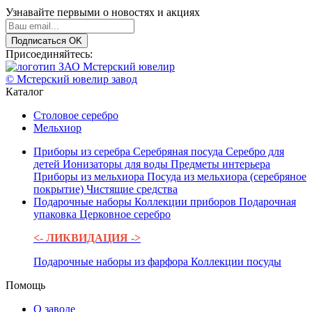
Узнавайте первыми о новостях и акциях
Подписаться
OK
Присоединяйтесь:
© Мстерский ювелир завод
Каталог
Столовое серебро
Мельхиор
Приборы из серебра
Серебряная посуда
Серебро для
детей
Ионизаторы для воды
Предметы интерьера
Приборы из мельхиора
Посуда из мельхиора (серебряное
покрытие)
Чистящие средства
Подарочные наборы
Коллекции приборов
Подарочная
упаковка
Церковное серебро
<- ЛИКВИДАЦИЯ ->
Подарочные наборы из фарфора
Коллекции посуды
Помощь
О заводе