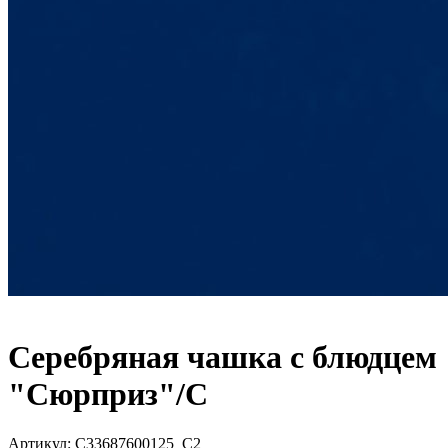
Серебряная чашка с блюдцем
"Сюрприз"/С
Артикул:
С33687600125_С2