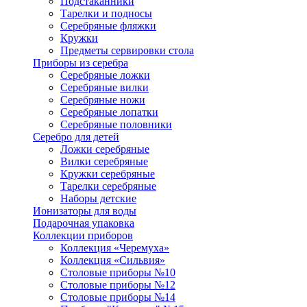
Подстаканники
Тарелки и подносы
Серебряные фляжки
Кружки
Предметы сервировки стола
Приборы из серебра
Серебряные ложки
Серебряные вилки
Серебряные ножи
Серебряные лопатки
Серебряные половники
Серебро для детей
Ложки серебряные
Вилки серебряные
Кружки серебряные
Тарелки серебряные
Наборы детские
Ионизаторы для воды
Подарочная упаковка
Коллекции приборов
Коллекция «Черемуха»
Коллекция «Сильвия»
Столовые приборы №10
Столовые приборы №12
Столовые приборы №14