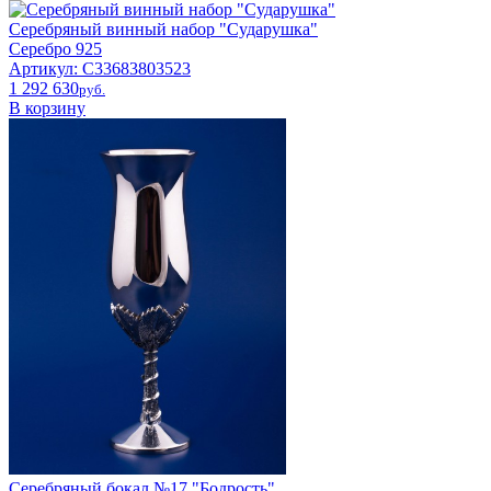
Серебряный винный набор "Сударушка"
Серебро 925
Артикул: С33683803523
1 292 630
pyб.
В корзину
Серебряный бокал №17 "Бодрость"