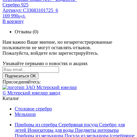
Серебро 925
Артикул: С33683101725_6
169 990
pyб.
В корзину
Отзывы (0)
Нам важно Ваше мнение, но незарегистрированные
пользователи не могут оставлять отзывов.
Пожалуйста,
войдите
или
зарегистрируйтесь
.
Узнавайте первыми о новостях и акциях
Подписаться
OK
Присоединяйтесь:
© Мстерский ювелир завод
Каталог
Столовое серебро
Мельхиор
Приборы из серебра
Серебряная посуда
Серебро для
детей
Ионизаторы для воды
Предметы интерьера
Приборы из мельхиора
Посуда из мельхиора (серебряное