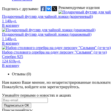
Рекомендуемые изделия
Поделись с друзьями:
Подарочный футляр для чайной ложки (коричневый)
1 140
pyб.
В корзину
Подарочный футляр для чайной ложки (оранжевый)
1 140
pyб.
В корзину
Набор столового серебра на одну персону "Сильвия" (л+в+н)
Серебро 925
124 610
pyб.
В корзину
Отзывы (0)
Нам важно Ваше мнение, но незарегистрированные пользовател
Пожалуйста,
войдите
или
зарегистрируйтесь
.
Узнавайте первыми о новостях и акциях
Подписаться
OK
Присоединяйтесь: