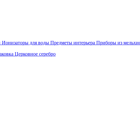
й
Ионизаторы для воды
Предметы интерьера
Приборы из мельхи
аковка
Церковное серебро