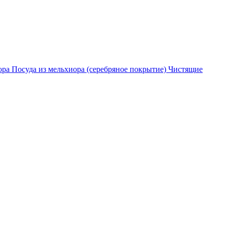
ора
Посуда из мельхиора (серебряное покрытие)
Чистящие