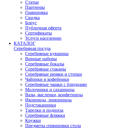
Статьи
Партнеры
Гравировка
Скидка
Бонус
Публичная оферта
Сертификаты
Услуги населению
КАТАЛОГ
Серебряная посуда
Серебряные кувшины
Винные наборы
Серебряные бокалы
Серебряные стаканы
Серебряные рюмки и стопки
Чайники и кофейники
Серебряные чашки с блюдцами
Молочники и сахарницы
Вазы, масленки, конфетницы
Икорницы, лимонницы
Подстаканники
Тарелки и подносы
Серебряные фляжки
Кружки
Предметы сервировки стола