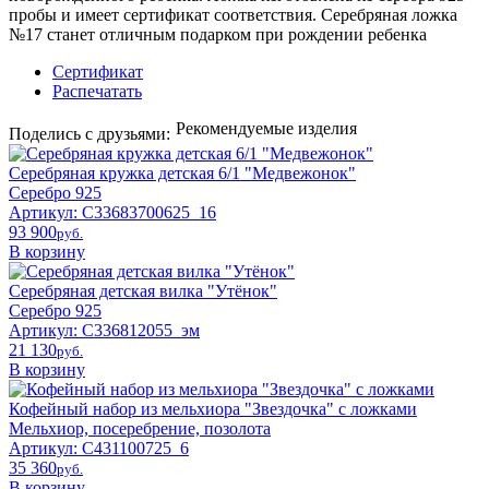
пробы и имеет сертификат соответствия. Серебряная ложка
№17 станет отличным подарком при рождении ребенка
Сертификат
Распечатать
Рекомендуемые изделия
Поделись с друзьями:
Серебряная кружка детская 6/1 "Медвежонок"
Серебро 925
Артикул: С33683700625_16
93 900
pyб.
В корзину
Серебряная детская вилка "Утёнок"
Серебро 925
Артикул: С336812055_эм
21 130
pyб.
В корзину
Кофейный набор из мельхиора "Звездочка" с ложками
Мельхиор, посеребрение, позолота
Артикул: С431100725_6
35 360
pyб.
В корзину