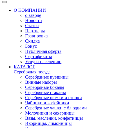
О КОМПАНИИ
о заводе
Новости
Статьи
Партнеры
Гравировка
Скидка
Бонус
Публичная оферта
Сертификаты
Услуги населению
КАТАЛОГ
Серебряная посуда
Серебряные кувшины
Винные наборы
Серебряные бокалы
Серебряные стаканы
Серебряные рюмки и стопки
Чайники и кофейники
Серебряные чашки с блюдцами
Молочники и сахарницы
Вазы, масленки, конфетницы
Икорницы, лимонницы