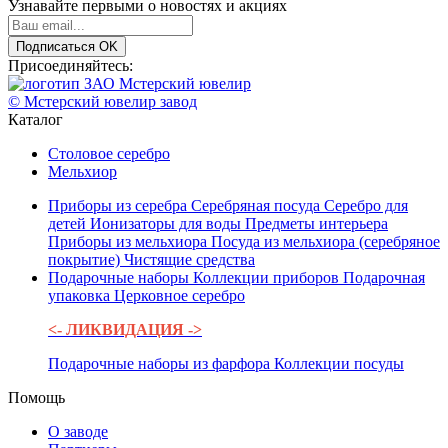
Узнавайте первыми о новостях и акциях
Подписаться
OK
Присоединяйтесь:
© Мстерский ювелир завод
Каталог
Столовое серебро
Мельхиор
Приборы из серебра
Серебряная посуда
Серебро для
детей
Ионизаторы для воды
Предметы интерьера
Приборы из мельхиора
Посуда из мельхиора (серебряное
покрытие)
Чистящие средства
Подарочные наборы
Коллекции приборов
Подарочная
упаковка
Церковное серебро
<- ЛИКВИДАЦИЯ ->
Подарочные наборы из фарфора
Коллекции посуды
Помощь
О заводе