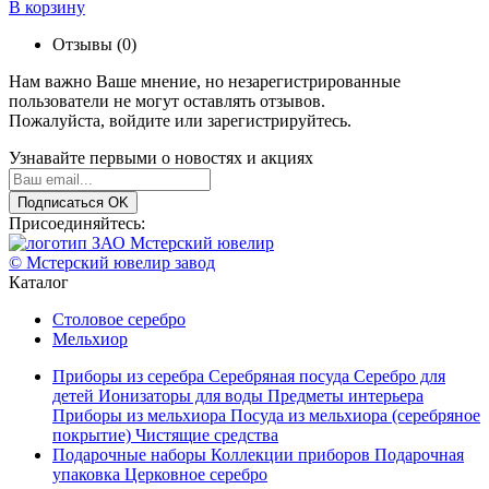
В корзину
Отзывы (0)
Нам важно Ваше мнение, но незарегистрированные
пользователи не могут оставлять отзывов.
Пожалуйста,
войдите
или
зарегистрируйтесь
.
Узнавайте первыми о новостях и акциях
Подписаться
OK
Присоединяйтесь:
© Мстерский ювелир завод
Каталог
Столовое серебро
Мельхиор
Приборы из серебра
Серебряная посуда
Серебро для
детей
Ионизаторы для воды
Предметы интерьера
Приборы из мельхиора
Посуда из мельхиора (серебряное
покрытие)
Чистящие средства
Подарочные наборы
Коллекции приборов
Подарочная
упаковка
Церковное серебро