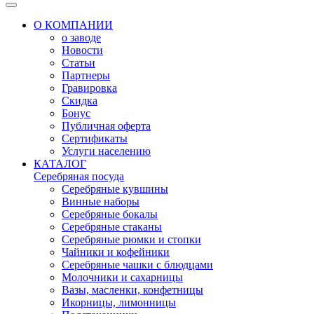
О КОМПАНИИ
о заводе
Новости
Статьи
Партнеры
Гравировка
Скидка
Бонус
Публичная оферта
Сертификаты
Услуги населению
КАТАЛОГ
Серебряная посуда
Серебряные кувшины
Винные наборы
Серебряные бокалы
Серебряные стаканы
Серебряные рюмки и стопки
Чайники и кофейники
Серебряные чашки с блюдцами
Молочники и сахарницы
Вазы, масленки, конфетницы
Икорницы, лимонницы