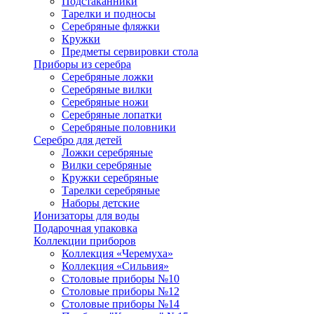
Подстаканники
Тарелки и подносы
Серебряные фляжки
Кружки
Предметы сервировки стола
Приборы из серебра
Серебряные ложки
Серебряные вилки
Серебряные ножи
Серебряные лопатки
Серебряные половники
Серебро для детей
Ложки серебряные
Вилки серебряные
Кружки серебряные
Тарелки серебряные
Наборы детские
Ионизаторы для воды
Подарочная упаковка
Коллекции приборов
Коллекция «Черемуха»
Коллекция «Сильвия»
Столовые приборы №10
Столовые приборы №12
Столовые приборы №14