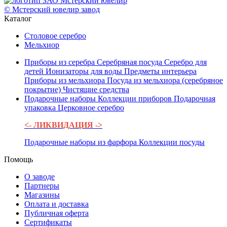
© Мстерский ювелир завод
Каталог
Столовое серебро
Мельхиор
Приборы из серебра
Серебряная посуда
Серебро для
детей
Ионизаторы для воды
Предметы интерьера
Приборы из мельхиора
Посуда из мельхиора (серебряное
покрытие)
Чистящие средства
Подарочные наборы
Коллекции приборов
Подарочная
упаковка
Церковное серебро
<- ЛИКВИДАЦИЯ ->
Подарочные наборы из фарфора
Коллекции посуды
Помощь
О заводе
Партнеры
Магазины
Оплата и доставка
Публичная оферта
Сертификаты