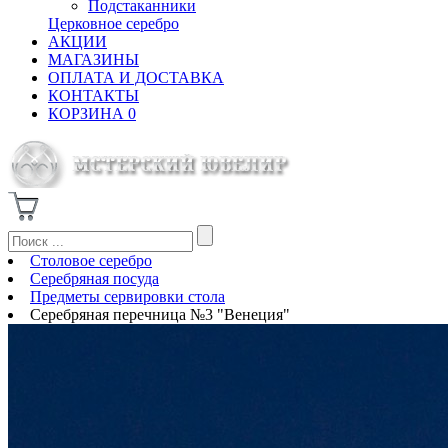
Подстаканники
Церковное серебро
АКЦИИ
МАГАЗИНЫ
ОПЛАТА И ДОСТАВКА
КОНТАКТЫ
КОРЗИНА
0
Столовое серебро
Серебряная посуда
Предметы сервировки стола
Серебряная перечница №3 "Венеция"