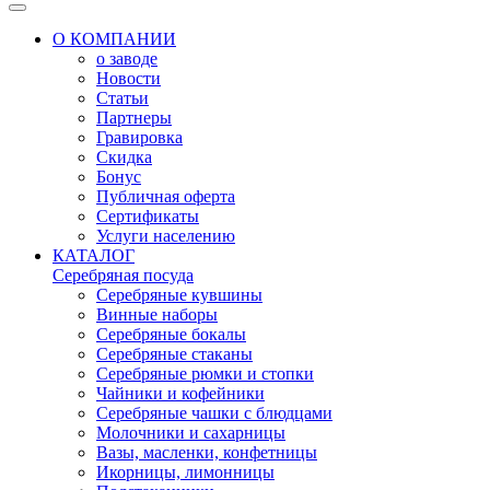
О КОМПАНИИ
о заводе
Новости
Статьи
Партнеры
Гравировка
Скидка
Бонус
Публичная оферта
Сертификаты
Услуги населению
КАТАЛОГ
Серебряная посуда
Серебряные кувшины
Винные наборы
Серебряные бокалы
Серебряные стаканы
Серебряные рюмки и стопки
Чайники и кофейники
Серебряные чашки с блюдцами
Молочники и сахарницы
Вазы, масленки, конфетницы
Икорницы, лимонницы