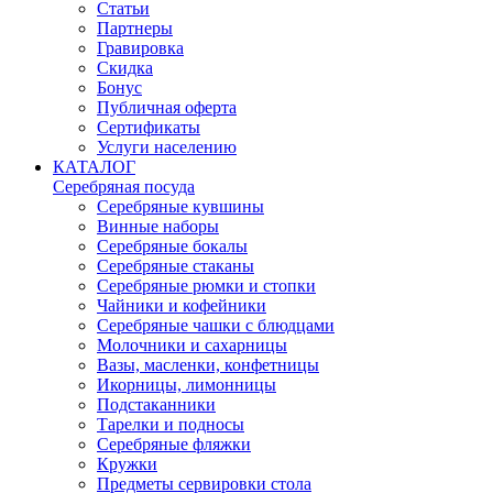
Статьи
Партнеры
Гравировка
Скидка
Бонус
Публичная оферта
Сертификаты
Услуги населению
КАТАЛОГ
Серебряная посуда
Серебряные кувшины
Винные наборы
Серебряные бокалы
Серебряные стаканы
Серебряные рюмки и стопки
Чайники и кофейники
Серебряные чашки с блюдцами
Молочники и сахарницы
Вазы, масленки, конфетницы
Икорницы, лимонницы
Подстаканники
Тарелки и подносы
Серебряные фляжки
Кружки
Предметы сервировки стола