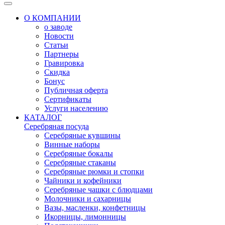
О КОМПАНИИ
о заводе
Новости
Статьи
Партнеры
Гравировка
Скидка
Бонус
Публичная оферта
Сертификаты
Услуги населению
КАТАЛОГ
Серебряная посуда
Серебряные кувшины
Винные наборы
Серебряные бокалы
Серебряные стаканы
Серебряные рюмки и стопки
Чайники и кофейники
Серебряные чашки с блюдцами
Молочники и сахарницы
Вазы, масленки, конфетницы
Икорницы, лимонницы