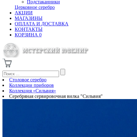
Подстаканники
Церковное серебро
АКЦИИ
МАГАЗИНЫ
ОПЛАТА И ДОСТАВКА
КОНТАКТЫ
КОРЗИНА
0
Столовое серебро
Коллекции приборов
Коллекция «Сильвия»
Серебряная сервировочная вилка "Сильвия"