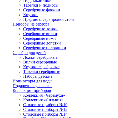
Подстаканники
Тарелки и подносы
Серебряные фляжки
Кружки
Предметы сервировки стола
Приборы из серебра
Серебряные ложки
Серебряные вилки
Серебряные ножи
Серебряные лопатки
Серебряные половники
Серебро для детей
Ложки серебряные
Вилки серебряные
Кружки серебряные
Тарелки серебряные
Наборы детские
Ионизаторы для воды
Подарочная упаковка
Коллекции приборов
Коллекция «Черемуха»
Коллекция «Сильвия»
Столовые приборы №10
Столовые приборы №12
Столовые приборы №14