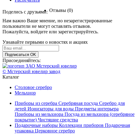
Отзывы (0)
Поделись с друзьями:
Нам важно Ваше мнение, но незарегистрированные
пользователи не могут оставлять отзывов.
Пожалуйста,
войдите
или
зарегистрируйтесь
.
Узнавайте первыми о новостях и акциях
Подписаться
OK
Присоединяйтесь:
© Мстерский ювелир завод
Каталог
Столовое серебро
Мельхиор
Приборы из серебра
Серебряная посуда
Серебро для
детей
Ионизаторы для воды
Предметы интерьера
Приборы из мельхиора
Посуда из мельхиора (серебряное
покрытие)
Чистящие средства
Подарочные наборы
Коллекции приборов
Подарочная
упаковка
Церковное серебро