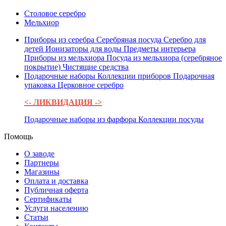
Столовое серебро
Мельхиор
Приборы из серебра
Серебряная посуда
Серебро для
детей
Ионизаторы для воды
Предметы интерьера
Приборы из мельхиора
Посуда из мельхиора (серебряное
покрытие)
Чистящие средства
Подарочные наборы
Коллекции приборов
Подарочная
упаковка
Церковное серебро
<- ЛИКВИДАЦИЯ ->
Подарочные наборы из фарфора
Коллекции посуды
Помощь
О заводе
Партнеры
Магазины
Оплата и доставка
Публичная оферта
Сертификаты
Услуги населению
Статьи