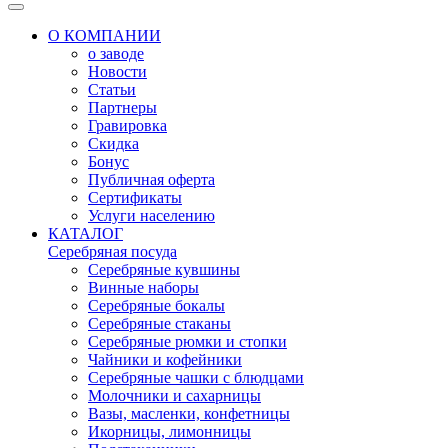
О КОМПАНИИ
о заводе
Новости
Статьи
Партнеры
Гравировка
Скидка
Бонус
Публичная оферта
Сертификаты
Услуги населению
КАТАЛОГ
Серебряная посуда
Серебряные кувшины
Винные наборы
Серебряные бокалы
Серебряные стаканы
Серебряные рюмки и стопки
Чайники и кофейники
Серебряные чашки с блюдцами
Молочники и сахарницы
Вазы, масленки, конфетницы
Икорницы, лимонницы