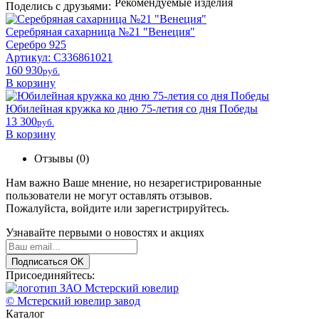
Рекомендуемые изделия
Поделись с друзьями:
Серебряная сахарница №21 "Венеция"
Серебро 925
Артикул: С336861021
160 930
pyб.
В корзину
Юбилейная кружка ко дню 75-летия со дня Победы
13 300
pyб.
В корзину
Отзывы (0)
Нам важно Ваше мнение, но незарегистрированные
пользователи не могут оставлять отзывов.
Пожалуйста,
войдите
или
зарегистрируйтесь
.
Узнавайте первыми о новостях и акциях
Подписаться
OK
Присоединяйтесь:
© Мстерский ювелир завод
Каталог