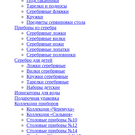
Подстаканники
Тарелки и подносы
Серебряные фляжки
Кружки
Предметы сервировки стола
Приборы из серебра
Серебряные ложки
Серебряные вилки
Серебряные ножи
Серебряные лопатки
Серебряные половники
Серебро для детей
Ложки серебряные
Вилки серебряные
Кружки серебряные
Тарелки серебряные
Наборы детские
Ионизаторы для воды
Подарочная упаковка
Коллекции приборов
Коллекция «Черемуха»
Коллекция «Сильвия»
Столовые приборы №10
Столовые приборы №12
Столовые приборы №14