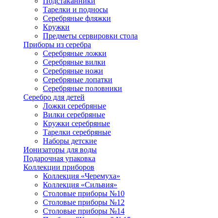
Подстаканники
Тарелки и подносы
Серебряные фляжки
Кружки
Предметы сервировки стола
Приборы из серебра
Серебряные ложки
Серебряные вилки
Серебряные ножи
Серебряные лопатки
Серебряные половники
Серебро для детей
Ложки серебряные
Вилки серебряные
Кружки серебряные
Тарелки серебряные
Наборы детские
Ионизаторы для воды
Подарочная упаковка
Коллекции приборов
Коллекция «Черемуха»
Коллекция «Сильвия»
Столовые приборы №10
Столовые приборы №12
Столовые приборы №14