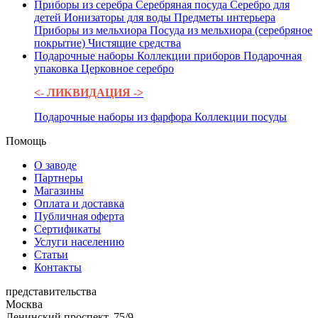
Приборы из серебра
Серебряная посуда
Серебро для
детей
Ионизаторы для воды
Предметы интерьера
Приборы из мельхиора
Посуда из мельхиора (серебряное
покрытие)
Чистящие средства
Подарочные наборы
Коллекции приборов
Подарочная
упаковка
Церковное серебро
<- ЛИКВИДАЦИЯ ->
Подарочные наборы из фарфора
Коллекции посуды
Помощь
О заводе
Партнеры
Магазины
Оплата и доставка
Публичная оферта
Сертификаты
Услуги населению
Статьи
Контакты
представительства
Москва
Ленинский проспект, 75/9