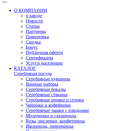
О КОМПАНИИ
о заводе
Новости
Статьи
Партнеры
Гравировка
Скидка
Бонус
Публичная оферта
Сертификаты
Услуги населению
КАТАЛОГ
Серебряная посуда
Серебряные кувшины
Винные наборы
Серебряные бокалы
Серебряные стаканы
Серебряные рюмки и стопки
Чайники и кофейники
Серебряные чашки с блюдцами
Молочники и сахарницы
Вазы, масленки, конфетницы
Икорницы, лимонницы