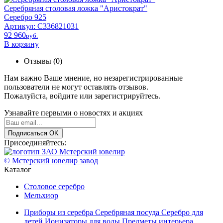
Серебряная столовая ложка "Аристократ"
Серебро 925
Артикул: С336821031
92 960
pyб.
В корзину
Отзывы (0)
Нам важно Ваше мнение, но незарегистрированные
пользователи не могут оставлять отзывов.
Пожалуйста,
войдите
или
зарегистрируйтесь
.
Узнавайте первыми о новостях и акциях
Подписаться
OK
Присоединяйтесь:
© Мстерский ювелир завод
Каталог
Столовое серебро
Мельхиор
Приборы из серебра
Серебряная посуда
Серебро для
детей
Ионизаторы для воды
Предметы интерьера