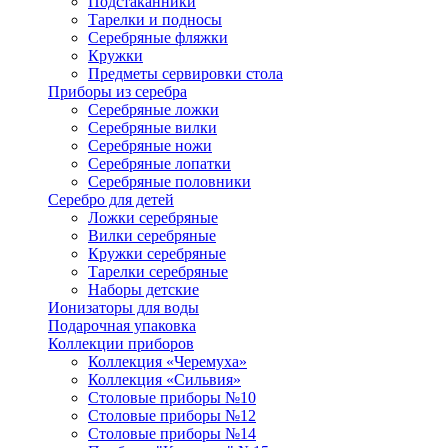
Подстаканники
Тарелки и подносы
Серебряные фляжки
Кружки
Предметы сервировки стола
Приборы из серебра
Серебряные ложки
Серебряные вилки
Серебряные ножи
Серебряные лопатки
Серебряные половники
Серебро для детей
Ложки серебряные
Вилки серебряные
Кружки серебряные
Тарелки серебряные
Наборы детские
Ионизаторы для воды
Подарочная упаковка
Коллекции приборов
Коллекция «Черемуха»
Коллекция «Сильвия»
Столовые приборы №10
Столовые приборы №12
Столовые приборы №14