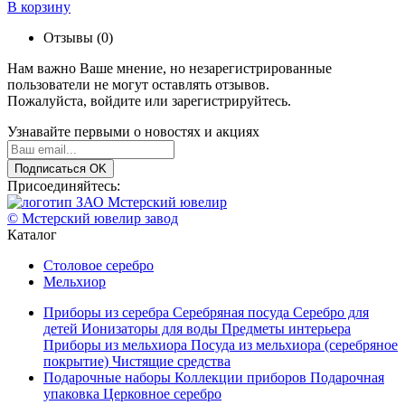
В корзину
Отзывы (0)
Нам важно Ваше мнение, но незарегистрированные
пользователи не могут оставлять отзывов.
Пожалуйста,
войдите
или
зарегистрируйтесь
.
Узнавайте первыми о новостях и акциях
Подписаться
OK
Присоединяйтесь:
© Мстерский ювелир завод
Каталог
Столовое серебро
Мельхиор
Приборы из серебра
Серебряная посуда
Серебро для
детей
Ионизаторы для воды
Предметы интерьера
Приборы из мельхиора
Посуда из мельхиора (серебряное
покрытие)
Чистящие средства
Подарочные наборы
Коллекции приборов
Подарочная
упаковка
Церковное серебро