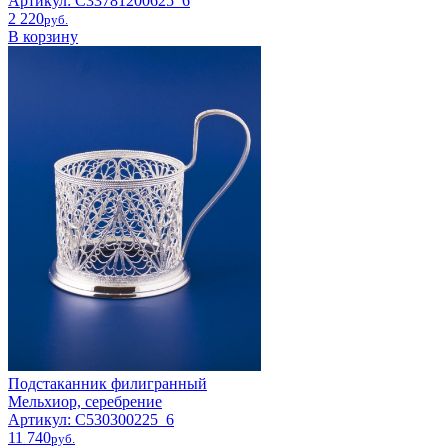
Артикул: C33781200625_6
2 220
pyб.
В корзину
Подстаканник филигранный
Мельхиор, серебрение
Артикул: С530300225_6
11 740
pyб.