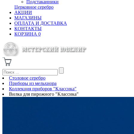
Подстаканники
Церковное серебро
АКЦИИ
МАГАЗИНЫ
ОПЛАТА И ДОСТАВКА
КОНТАКТЫ
КОРЗИНА
0
Столовое серебро
Приборы из мельхиора
Коллекция приборов "Классика"
Вилка для пирожного "Классика"