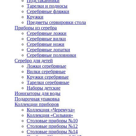
Подстаканники
Тарелки и подносы
Серебряные фляжки
Кружки
Предметы сервировки стола
Приборы из серебра
Серебряные ложки
Серебряные вилки
Серебряные ножи
Серебряные лопатки
Серебряные половники
Серебро для детей
Ложки серебряные
Вилки серебряные
Кружки серебряные
Тарелки серебряные
Наборы детские
Ионизаторы для воды
Подарочная упаковка
Коллекции приборов
Коллекция «Черемуха»
Коллекция «Сильвия»
Столовые приборы №10
Столовые приборы №12
Столовые приборы №14