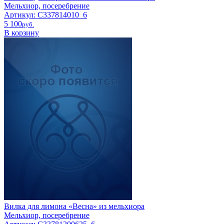
Мельхиор, посеребрение
Артикул: С337814010_6
5 100
pyб.
В корзину
Вилка для лимона «Весна» из мельхиора
Мельхиор, посеребрение