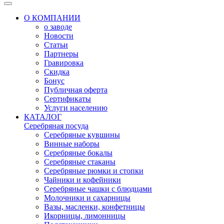
О КОМПАНИИ
о заводе
Новости
Статьи
Партнеры
Гравировка
Скидка
Бонус
Публичная оферта
Сертификаты
Услуги населению
КАТАЛОГ
Серебряная посуда
Серебряные кувшины
Винные наборы
Серебряные бокалы
Серебряные стаканы
Серебряные рюмки и стопки
Чайники и кофейники
Серебряные чашки с блюдцами
Молочники и сахарницы
Вазы, масленки, конфетницы
Икорницы, лимонницы