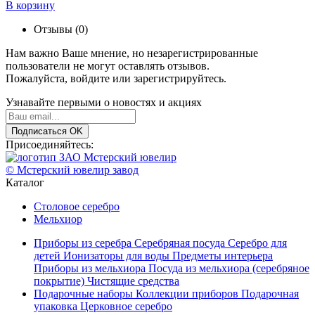
В корзину
Отзывы (0)
Нам важно Ваше мнение, но незарегистрированные
пользователи не могут оставлять отзывов.
Пожалуйста,
войдите
или
зарегистрируйтесь
.
Узнавайте первыми о новостях и акциях
Подписаться
OK
Присоединяйтесь:
© Мстерский ювелир завод
Каталог
Столовое серебро
Мельхиор
Приборы из серебра
Серебряная посуда
Серебро для
детей
Ионизаторы для воды
Предметы интерьера
Приборы из мельхиора
Посуда из мельхиора (серебряное
покрытие)
Чистящие средства
Подарочные наборы
Коллекции приборов
Подарочная
упаковка
Церковное серебро