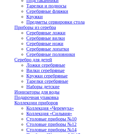
Подстаканники
Тарелки и подносы
Серебряные фляжки
Кружки
Предметы сервировки стола
Приборы из серебра
Серебряные ложки
Серебряные вилки
Серебряные ножи
Серебряные лопатки
Серебряные половники
Серебро для детей
Ложки серебряные
Вилки серебряные
Кружки серебряные
Тарелки серебряные
Наборы детские
Ионизаторы для воды
Подарочная упаковка
Коллекции приборов
Коллекция «Черемуха»
Коллекция «Сильвия»
Столовые приборы №10
Столовые приборы №12
Столовые приборы №14