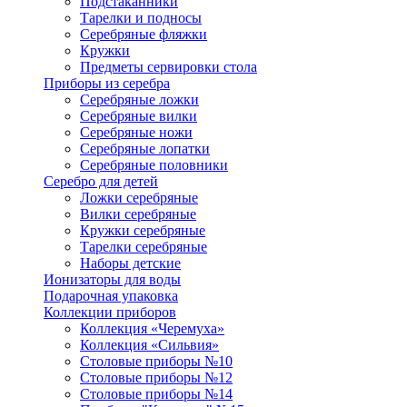
Подстаканники
Тарелки и подносы
Серебряные фляжки
Кружки
Предметы сервировки стола
Приборы из серебра
Серебряные ложки
Серебряные вилки
Серебряные ножи
Серебряные лопатки
Серебряные половники
Серебро для детей
Ложки серебряные
Вилки серебряные
Кружки серебряные
Тарелки серебряные
Наборы детские
Ионизаторы для воды
Подарочная упаковка
Коллекции приборов
Коллекция «Черемуха»
Коллекция «Сильвия»
Столовые приборы №10
Столовые приборы №12
Столовые приборы №14