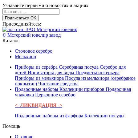
Узнавайте первыми о новостях и акциях
Подписаться
OK
Присоединяйтесь:
© Мстерский ювелир завод
Каталог
Столовое серебро
Мельхиор
Приборы из серебра
Серебряная посуда
Серебро для
детей
Ионизаторы для воды
Предметы интерьера
Приборы из мельхиора
Посуда из мельхиора (серебряное
покрытие)
Чистящие средства
Подарочные наборы
Коллекции приборов
Подарочная
упаковка
Церковное серебро
<- ЛИКВИДАЦИЯ ->
Подарочные наборы из фарфора
Коллекции посуды
Помощь
О заводе