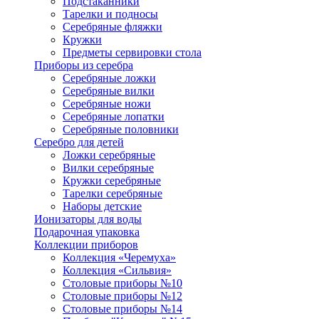
Подстаканники
Тарелки и подносы
Серебряные фляжки
Кружки
Предметы сервировки стола
Приборы из серебра
Серебряные ложки
Серебряные вилки
Серебряные ножи
Серебряные лопатки
Серебряные половники
Серебро для детей
Ложки серебряные
Вилки серебряные
Кружки серебряные
Тарелки серебряные
Наборы детские
Ионизаторы для воды
Подарочная упаковка
Коллекции приборов
Коллекция «Черемуха»
Коллекция «Сильвия»
Столовые приборы №10
Столовые приборы №12
Столовые приборы №14