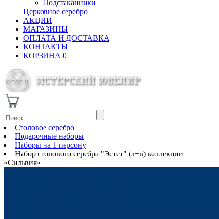
Подстаканники
Церковное серебро
АКЦИИ
МАГАЗИНЫ
ОПЛАТА И ДОСТАВКА
КОНТАКТЫ
КОРЗИНА
0
Столовое серебро
Подарочные наборы
Наборы на 1 персону
Набор столового серебра "Эстет" (л+в) коллекции
«Сильвия»