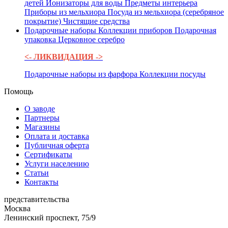
детей
Ионизаторы для воды
Предметы интерьера
Приборы из мельхиора
Посуда из мельхиора (серебряное
покрытие)
Чистящие средства
Подарочные наборы
Коллекции приборов
Подарочная
упаковка
Церковное серебро
<- ЛИКВИДАЦИЯ ->
Подарочные наборы из фарфора
Коллекции посуды
Помощь
О заводе
Партнеры
Магазины
Оплата и доставка
Публичная оферта
Сертификаты
Услуги населению
Статьи
Контакты
представительства
Москва
Ленинский проспект, 75/9