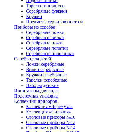
Подстаканники
Тарелки и подносы
Серебряные фляжки
Кружки
Предметы сервировки стола
Приборы из серебра
Серебряные ложки
Серебряные вилки
Серебряные ножи
Серебряные лопатки
Серебряные половники
Серебро для детей
Ложки серебряные
Вилки серебряные
Кружки серебряные
Тарелки серебряные
Наборы детские
Ионизаторы для воды
Подарочная упаковка
Коллекции приборов
Коллекция «Черемуха»
Коллекция «Сильвия»
Столовые приборы №10
Столовые приборы №12
Столовые приборы №14