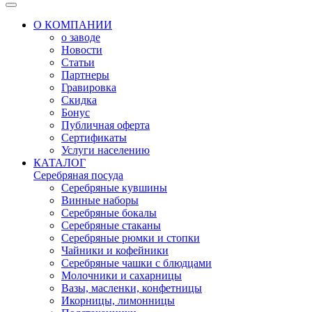
О КОМПАНИИ
о заводе
Новости
Статьи
Партнеры
Гравировка
Скидка
Бонус
Публичная оферта
Сертификаты
Услуги населению
КАТАЛОГ
Серебряная посуда
Серебряные кувшины
Винные наборы
Серебряные бокалы
Серебряные стаканы
Серебряные рюмки и стопки
Чайники и кофейники
Серебряные чашки с блюдцами
Молочники и сахарницы
Вазы, масленки, конфетницы
Икорницы, лимонницы