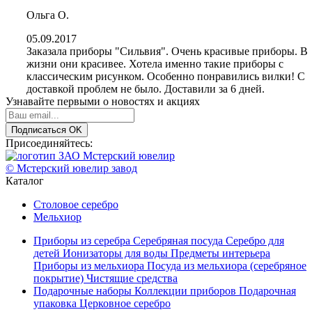
Ольга О.
05.09.2017
Заказала приборы "Сильвия". Очень красивые приборы. В
жизни они красивее. Хотела именно такие приборы с
классическим рисунком. Особенно понравились вилки! С
доставкой проблем не было. Доставили за 6 дней.
Узнавайте первыми о новостях и акциях
Подписаться
OK
Присоединяйтесь:
© Мстерский ювелир завод
Каталог
Столовое серебро
Мельхиор
Приборы из серебра
Серебряная посуда
Серебро для
детей
Ионизаторы для воды
Предметы интерьера
Приборы из мельхиора
Посуда из мельхиора (серебряное
покрытие)
Чистящие средства
Подарочные наборы
Коллекции приборов
Подарочная
упаковка
Церковное серебро