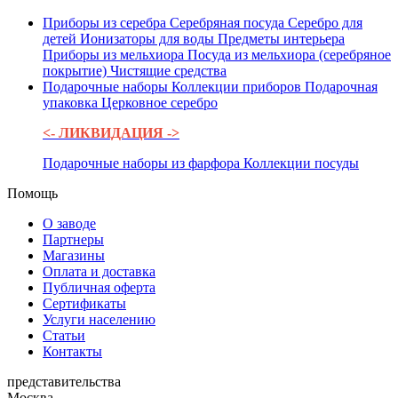
Приборы из серебра
Серебряная посуда
Серебро для
детей
Ионизаторы для воды
Предметы интерьера
Приборы из мельхиора
Посуда из мельхиора (серебряное
покрытие)
Чистящие средства
Подарочные наборы
Коллекции приборов
Подарочная
упаковка
Церковное серебро
<- ЛИКВИДАЦИЯ ->
Подарочные наборы из фарфора
Коллекции посуды
Помощь
О заводе
Партнеры
Магазины
Оплата и доставка
Публичная оферта
Сертификаты
Услуги населению
Статьи
Контакты
представительства
Москва