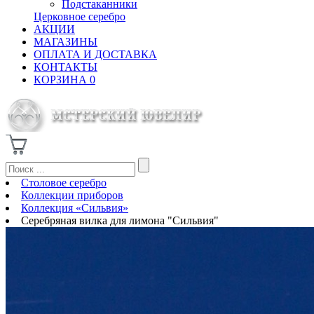
Подстаканники
Церковное серебро
АКЦИИ
МАГАЗИНЫ
ОПЛАТА И ДОСТАВКА
КОНТАКТЫ
КОРЗИНА
0
Столовое серебро
Коллекции приборов
Коллекция «Сильвия»
Серебряная вилка для лимона "Сильвия"