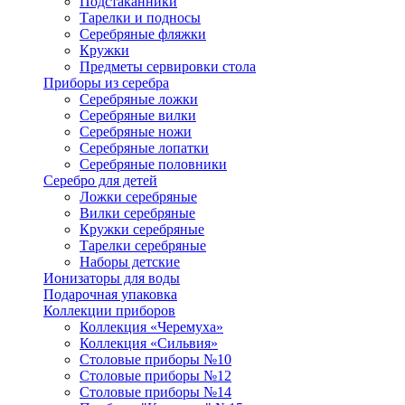
Подстаканники
Тарелки и подносы
Серебряные фляжки
Кружки
Предметы сервировки стола
Приборы из серебра
Серебряные ложки
Серебряные вилки
Серебряные ножи
Серебряные лопатки
Серебряные половники
Серебро для детей
Ложки серебряные
Вилки серебряные
Кружки серебряные
Тарелки серебряные
Наборы детские
Ионизаторы для воды
Подарочная упаковка
Коллекции приборов
Коллекция «Черемуха»
Коллекция «Сильвия»
Столовые приборы №10
Столовые приборы №12
Столовые приборы №14