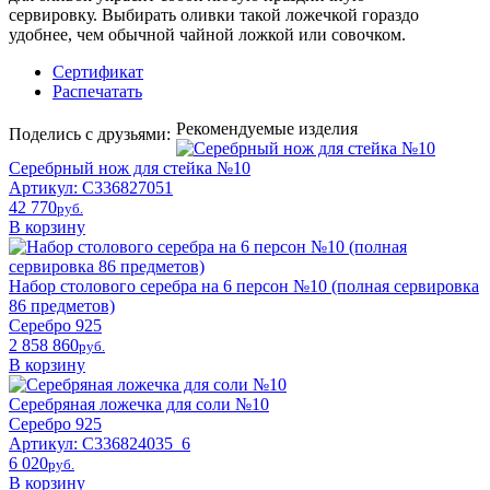
сервировку. Выбирать оливки такой ложечкой гораздо
удобнее, чем обычной чайной ложкой или совочком.
Сертификат
Распечатать
Рекомендуемые изделия
Поделись с друзьями:
Серебрный нож для стейка №10
Артикул: С336827051
42 770
pyб.
В корзину
Набор столового серебра на 6 персон №10 (полная сервировка
86 предметов)
Серебро 925
2 858 860
pyб.
В корзину
Серебряная ложечка для соли №10
Серебро 925
Артикул: С336824035_6
6 020
pyб.
В корзину