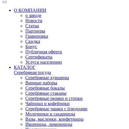
О КОМПАНИИ
о заводе
Новости
Статьи
Партнеры
Гравировка
Скидка
Бонус
Публичная оферта
Сертификаты
Услуги населению
КАТАЛОГ
Серебряная посуда
Серебряные кувшины
Винные наборы
Серебряные бокалы
Серебряные стаканы
Серебряные рюмки и стопки
Чайники и кофейники
Серебряные чашки с блюдцами
Молочники и сахарницы
Вазы, масленки, конфетницы
Икорницы, лимонницы