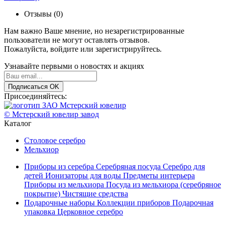
Отзывы (0)
Нам важно Ваше мнение, но незарегистрированные
пользователи не могут оставлять отзывов.
Пожалуйста,
войдите
или
зарегистрируйтесь
.
Узнавайте первыми о новостях и акциях
Подписаться
OK
Присоединяйтесь:
© Мстерский ювелир завод
Каталог
Столовое серебро
Мельхиор
Приборы из серебра
Серебряная посуда
Серебро для
детей
Ионизаторы для воды
Предметы интерьера
Приборы из мельхиора
Посуда из мельхиора (серебряное
покрытие)
Чистящие средства
Подарочные наборы
Коллекции приборов
Подарочная
упаковка
Церковное серебро