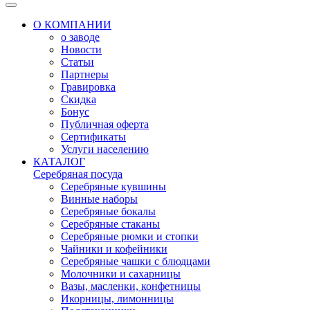
О КОМПАНИИ
о заводе
Новости
Статьи
Партнеры
Гравировка
Скидка
Бонус
Публичная оферта
Сертификаты
Услуги населению
КАТАЛОГ
Серебряная посуда
Серебряные кувшины
Винные наборы
Серебряные бокалы
Серебряные стаканы
Серебряные рюмки и стопки
Чайники и кофейники
Серебряные чашки с блюдцами
Молочники и сахарницы
Вазы, масленки, конфетницы
Икорницы, лимонницы