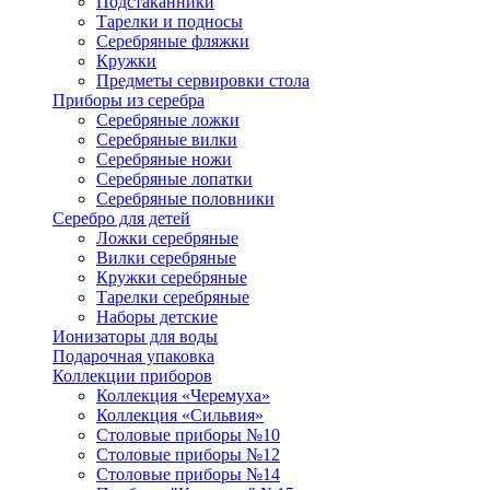
Подстаканники
Тарелки и подносы
Серебряные фляжки
Кружки
Предметы сервировки стола
Приборы из серебра
Серебряные ложки
Серебряные вилки
Серебряные ножи
Серебряные лопатки
Серебряные половники
Серебро для детей
Ложки серебряные
Вилки серебряные
Кружки серебряные
Тарелки серебряные
Наборы детские
Ионизаторы для воды
Подарочная упаковка
Коллекции приборов
Коллекция «Черемуха»
Коллекция «Сильвия»
Столовые приборы №10
Столовые приборы №12
Столовые приборы №14