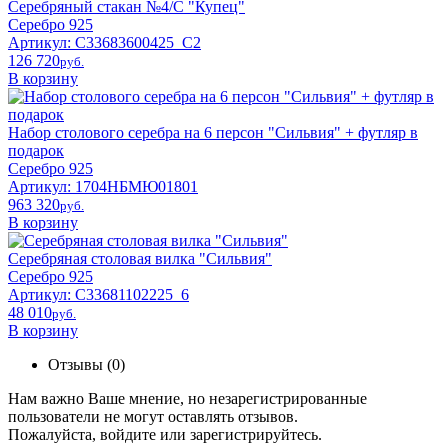
Серебряный стакан №4/C "Купец"
Серебро 925
Артикул: С33683600425_С2
126 720
pyб.
В корзину
Набор столового серебра на 6 персон "Сильвия" + футляр в
подарок
Серебро 925
Артикул: 1704НБМЮ01801
963 320
pyб.
В корзину
Серебряная столовая вилка "Сильвия"
Серебро 925
Артикул: С33681102225_6
48 010
pyб.
В корзину
Отзывы (0)
Нам важно Ваше мнение, но незарегистрированные
пользователи не могут оставлять отзывов.
Пожалуйста,
войдите
или
зарегистрируйтесь
.