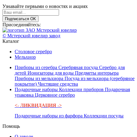
Узнавайте первыми о новостях и акциях
Подписаться
OK
Присоединяйтесь:
© Мстерский ювелир завод
Каталог
Столовое серебро
Мельхиор
Приборы из серебра
Серебряная посуда
Серебро для
детей
Ионизаторы для воды
Предметы интерьера
Приборы из мельхиора
Посуда из мельхиора (серебряное
покрытие)
Чистящие средства
Подарочные наборы
Коллекции приборов
Подарочная
упаковка
Церковное серебро
<- ЛИКВИДАЦИЯ ->
Подарочные наборы из фарфора
Коллекции посуды
Помощь
О заводе