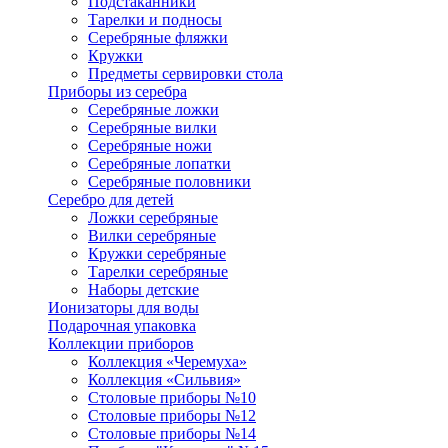
Подстаканники
Тарелки и подносы
Серебряные фляжки
Кружки
Предметы сервировки стола
Приборы из серебра
Серебряные ложки
Серебряные вилки
Серебряные ножи
Серебряные лопатки
Серебряные половники
Серебро для детей
Ложки серебряные
Вилки серебряные
Кружки серебряные
Тарелки серебряные
Наборы детские
Ионизаторы для воды
Подарочная упаковка
Коллекции приборов
Коллекция «Черемуха»
Коллекция «Сильвия»
Столовые приборы №10
Столовые приборы №12
Столовые приборы №14