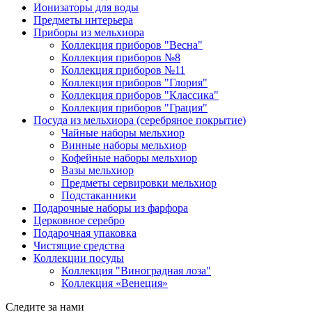
Ионизаторы для воды
Предметы интерьера
Приборы из мельхиора
Коллекция приборов "Весна"
Коллекция приборов №8
Коллекция приборов №11
Коллекция приборов "Глория"
Коллекция приборов "Классика"
Коллекция приборов "Грация"
Посуда из мельхиора (серебряное покрытие)
Чайные наборы мельхиор
Винные наборы мельхиор
Кофейные наборы мельхиор
Вазы мельхиор
Предметы сервировки мельхиор
Подстаканники
Подарочные наборы из фарфора
Церковное серебро
Подарочная упаковка
Чистящие средства
Коллекции посуды
Коллекция "Виноградная лоза"
Коллекция «Венеция»
Следите за нами