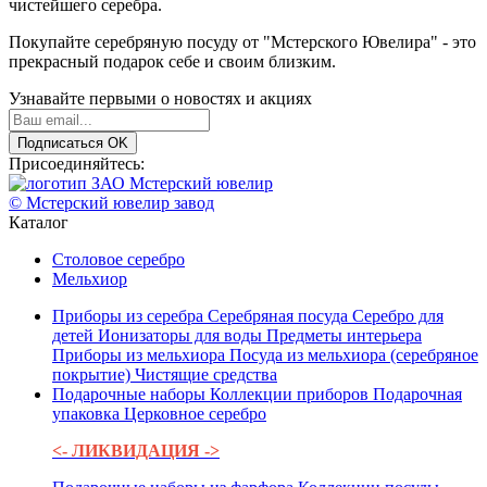
чистейшего серебра.
Покупайте серебряную посуду от "Мстерского Ювелира" - это
прекрасный подарок себе и своим близким.
Узнавайте первыми о новостях и акциях
Подписаться
OK
Присоединяйтесь:
© Мстерский ювелир завод
Каталог
Столовое серебро
Мельхиор
Приборы из серебра
Серебряная посуда
Серебро для
детей
Ионизаторы для воды
Предметы интерьера
Приборы из мельхиора
Посуда из мельхиора (серебряное
покрытие)
Чистящие средства
Подарочные наборы
Коллекции приборов
Подарочная
упаковка
Церковное серебро
<- ЛИКВИДАЦИЯ ->