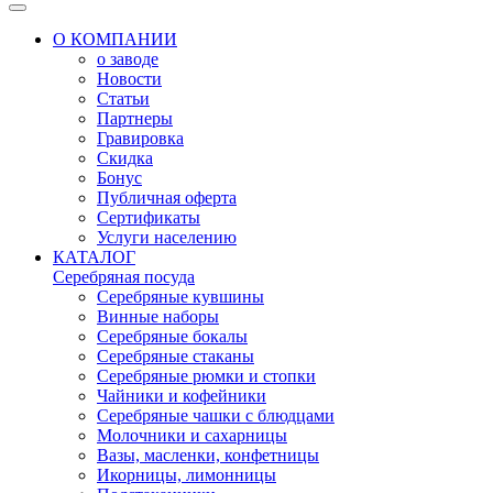
О КОМПАНИИ
о заводе
Новости
Статьи
Партнеры
Гравировка
Скидка
Бонус
Публичная оферта
Сертификаты
Услуги населению
КАТАЛОГ
Серебряная посуда
Серебряные кувшины
Винные наборы
Серебряные бокалы
Серебряные стаканы
Серебряные рюмки и стопки
Чайники и кофейники
Серебряные чашки с блюдцами
Молочники и сахарницы
Вазы, масленки, конфетницы
Икорницы, лимонницы