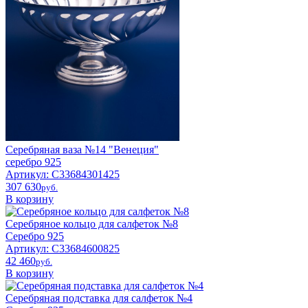
Серебряная ваза №14 "Венеция"
серебро 925
Артикул: С33684301425
307 630
pyб.
В корзину
Серебряное кольцо для салфеток №8
Серебро 925
Артикул: С33684600825
42 460
pyб.
В корзину
Серебряная подставка для салфеток №4