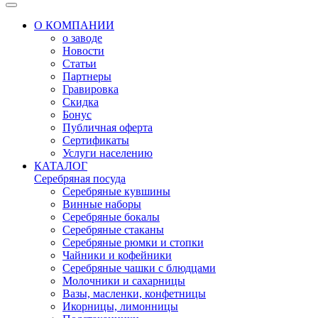
О КОМПАНИИ
о заводе
Новости
Статьи
Партнеры
Гравировка
Скидка
Бонус
Публичная оферта
Сертификаты
Услуги населению
КАТАЛОГ
Серебряная посуда
Серебряные кувшины
Винные наборы
Серебряные бокалы
Серебряные стаканы
Серебряные рюмки и стопки
Чайники и кофейники
Серебряные чашки с блюдцами
Молочники и сахарницы
Вазы, масленки, конфетницы
Икорницы, лимонницы