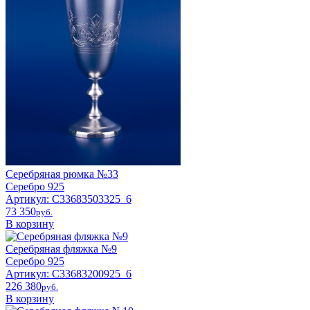
Серебряная рюмка №33
Серебро 925
Артикул: С33683503325_6
73 350
pyб.
В корзину
Серебряная фляжка №9
Серебро 925
Артикул: С33683200925_6
226 380
pyб.
В корзину