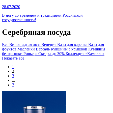
28.07.2020
В ногу со временем и традициями Российской
государственности!
Серебряная посуда
Все
Виноградная лоза
Венеция
Вазы для варенья
Вазы для
фруктов
Масленки
Версаль
Кувшины с крышкой
Кувшины
без крышки
Ривьера
Скидка до 30%
Коллекция «Камилла»
Показать все
1
2
3
...
7