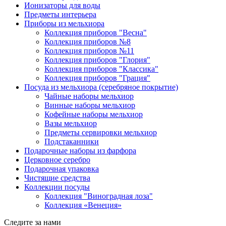
Ионизаторы для воды
Предметы интерьера
Приборы из мельхиора
Коллекция приборов "Весна"
Коллекция приборов №8
Коллекция приборов №11
Коллекция приборов "Глория"
Коллекция приборов "Классика"
Коллекция приборов "Грация"
Посуда из мельхиора (серебряное покрытие)
Чайные наборы мельхиор
Винные наборы мельхиор
Кофейные наборы мельхиор
Вазы мельхиор
Предметы сервировки мельхиор
Подстаканники
Подарочные наборы из фарфора
Церковное серебро
Подарочная упаковка
Чистящие средства
Коллекции посуды
Коллекция "Виноградная лоза"
Коллекция «Венеция»
Следите за нами