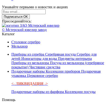
Узнавайте первыми о новостях и акциях
Подписаться
OK
Присоединяйтесь:
© Мстерский ювелир завод
Каталог
Столовое серебро
Мельхиор
Приборы из серебра
Серебряная посуда
Серебро для
детей
Ионизаторы для воды
Предметы интерьера
Приборы из мельхиора
Посуда из мельхиора (серебряное
покрытие)
Чистящие средства
Подарочные наборы
Коллекции приборов
Подарочная
упаковка
Церковное серебро
<- ЛИКВИДАЦИЯ ->
Подарочные наборы из фарфора
Коллекции посуды
Помощь