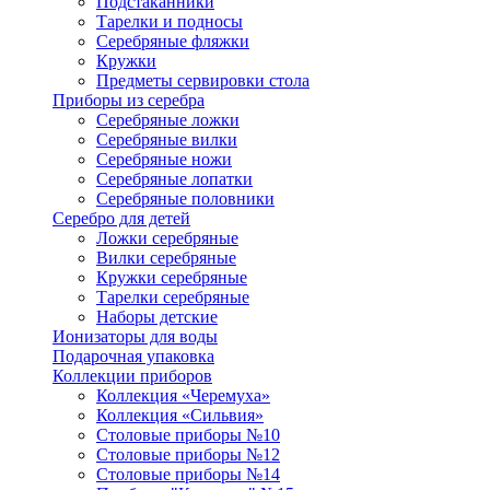
Подстаканники
Тарелки и подносы
Серебряные фляжки
Кружки
Предметы сервировки стола
Приборы из серебра
Серебряные ложки
Серебряные вилки
Серебряные ножи
Серебряные лопатки
Серебряные половники
Серебро для детей
Ложки серебряные
Вилки серебряные
Кружки серебряные
Тарелки серебряные
Наборы детские
Ионизаторы для воды
Подарочная упаковка
Коллекции приборов
Коллекция «Черемуха»
Коллекция «Сильвия»
Столовые приборы №10
Столовые приборы №12
Столовые приборы №14