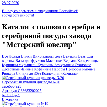
28.07.2020
В ногу со временем и традициями Российской
государственности!
Каталог столового серебра и
серебряной посуды завода
"Мстерский ювелир"
Все
Ложки
Вилки
Виноградная лоза
Венеция
Вазы для
варенья
Вазы для фруктов
Масленки
Версаль
Конфетницы
Кувшины с крышкой
Кувшины без крышки
Столовые
Десертные
Чайные
Кофейные
Наборы
Приборы
Рыбные
Ривьера
Скидка до 30%
Коллекция «Камилла»
Серебряный кувшин для воды №20
серебро 925
Артикул: С33683202025
679 080
pyб.
В корзину