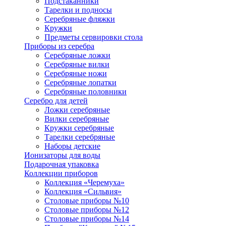
Подстаканники
Тарелки и подносы
Серебряные фляжки
Кружки
Предметы сервировки стола
Приборы из серебра
Серебряные ложки
Серебряные вилки
Серебряные ножи
Серебряные лопатки
Серебряные половники
Серебро для детей
Ложки серебряные
Вилки серебряные
Кружки серебряные
Тарелки серебряные
Наборы детские
Ионизаторы для воды
Подарочная упаковка
Коллекции приборов
Коллекция «Черемуха»
Коллекция «Сильвия»
Столовые приборы №10
Столовые приборы №12
Столовые приборы №14