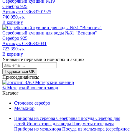
Серебряный кувшин №19
Серебро 925
Артикул: С33683201925
740 050
pyб.
В корзину
Серебряный кувшин для воды №31 "Венеция"
Серебро 925
Артикул: С336832031
723 390
pyб.
В корзину
Узнавайте первыми о новостях и акциях
Подписаться
OK
Присоединяйтесь:
© Мстерский ювелир завод
Каталог
Столовое серебро
Мельхиор
Приборы из серебра
Серебряная посуда
Серебро для
детей
Ионизаторы для воды
Предметы интерьера
Приборы из мельхиора
Посуда из мельхиора (серебряное