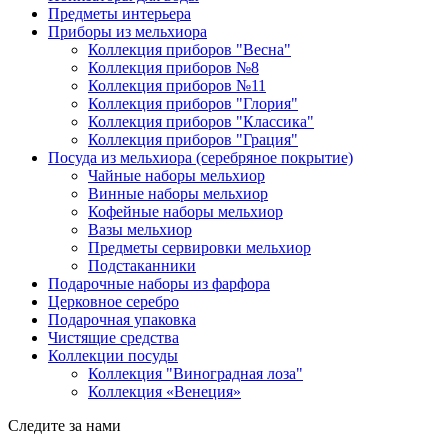
Предметы интерьера
Приборы из мельхиора
Коллекция приборов "Весна"
Коллекция приборов №8
Коллекция приборов №11
Коллекция приборов "Глория"
Коллекция приборов "Классика"
Коллекция приборов "Грация"
Посуда из мельхиора (серебряное покрытие)
Чайные наборы мельхиор
Винные наборы мельхиор
Кофейные наборы мельхиор
Вазы мельхиор
Предметы сервировки мельхиор
Подстаканники
Подарочные наборы из фарфора
Церковное серебро
Подарочная упаковка
Чистящие средства
Коллекции посуды
Коллекция "Виноградная лоза"
Коллекция «Венеция»
Следите за нами