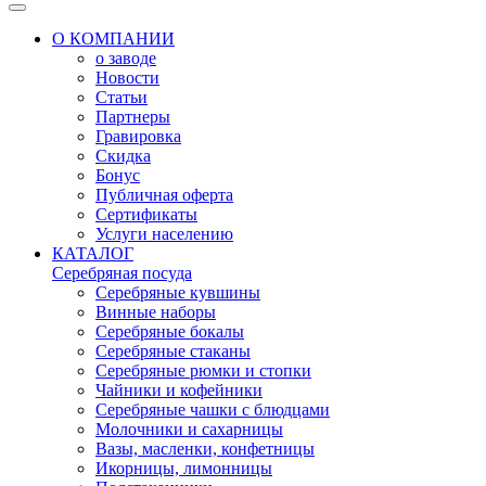
О КОМПАНИИ
о заводе
Новости
Статьи
Партнеры
Гравировка
Скидка
Бонус
Публичная оферта
Сертификаты
Услуги населению
КАТАЛОГ
Серебряная посуда
Серебряные кувшины
Винные наборы
Серебряные бокалы
Серебряные стаканы
Серебряные рюмки и стопки
Чайники и кофейники
Серебряные чашки с блюдцами
Молочники и сахарницы
Вазы, масленки, конфетницы
Икорницы, лимонницы