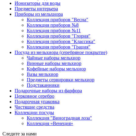
Ионизаторы для воды
Предметы интерьера
Приборы из мельхиора
Коллекция приборов "Весна"
Коллекция приборов №8
Коллекция приборов №11
Коллекция приборов "Глория"
Коллекция приборов "Классика"
Коллекция приборов "Грация"
Посуда из мельхиора (серебряное покрытие)
Чайные наборы мельхиор
Винные наборы мельхиор
Кофейные наборы мельхиор
Вазы мельхиор
Предметы сервировки мельхиор
Подстаканники
Подарочные наборы из фарфора
Церковное серебро
Подарочная упаковка
Чистящие средства
Коллекции посуды
Коллекция "Виноградная лоза"
Коллекция «Венеция»
Следите за нами