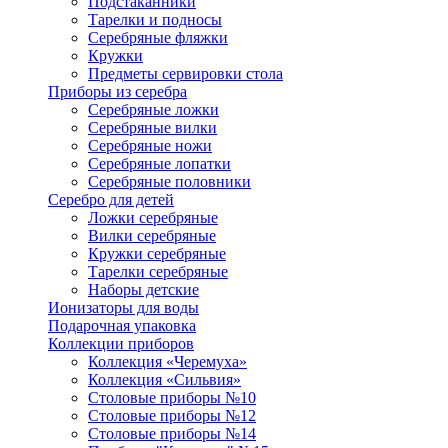
Подстаканники
Тарелки и подносы
Серебряные фляжки
Кружки
Предметы сервировки стола
Приборы из серебра
Серебряные ложки
Серебряные вилки
Серебряные ножи
Серебряные лопатки
Серебряные половники
Серебро для детей
Ложки серебряные
Вилки серебряные
Кружки серебряные
Тарелки серебряные
Наборы детские
Ионизаторы для воды
Подарочная упаковка
Коллекции приборов
Коллекция «Черемуха»
Коллекция «Сильвия»
Столовые приборы №10
Столовые приборы №12
Столовые приборы №14