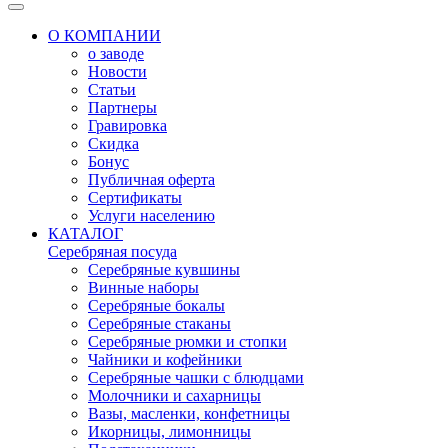
О КОМПАНИИ
о заводе
Новости
Статьи
Партнеры
Гравировка
Скидка
Бонус
Публичная оферта
Сертификаты
Услуги населению
КАТАЛОГ
Серебряная посуда
Серебряные кувшины
Винные наборы
Серебряные бокалы
Серебряные стаканы
Серебряные рюмки и стопки
Чайники и кофейники
Серебряные чашки с блюдцами
Молочники и сахарницы
Вазы, масленки, конфетницы
Икорницы, лимонницы