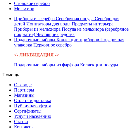
Столовое серебро
Мельхиор
Приборы из серебра
Серебряная посуда
Серебро для
детей
Ионизаторы для воды
Предметы интерьера
Приборы из мельхиора
Посуда из мельхиора (серебряное
покрытие)
Чистящие средства
Подарочные наборы
Коллекции приборов
Подарочная
упаковка
Церковное серебро
<- ЛИКВИДАЦИЯ ->
Подарочные наборы из фарфора
Коллекции посуды
Помощь
О заводе
Партнеры
Магазины
Оплата и доставка
Публичная оферта
Сертификаты
Услуги населению
Статьи
Контакты