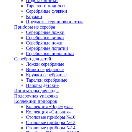
Подстаканники
Тарелки и подносы
Серебряные фляжки
Кружки
Предметы сервировки стола
Приборы из серебра
Серебряные ложки
Серебряные вилки
Серебряные ножи
Серебряные лопатки
Серебряные половники
Серебро для детей
Ложки серебряные
Вилки серебряные
Кружки серебряные
Тарелки серебряные
Наборы детские
Ионизаторы для воды
Подарочная упаковка
Коллекции приборов
Коллекция «Черемуха»
Коллекция «Сильвия»
Столовые приборы №10
Столовые приборы №12
Столовые приборы №14