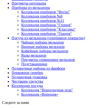
Предметы интерьера
Приборы из мельхиора
Коллекция приборов "Весна"
Коллекция приборов №8
Коллекция приборов №11
Коллекция приборов "Глория"
Коллекция приборов "Классика"
Коллекция приборов "Грация"
Посуда из мельхиора (серебряное покрытие)
Чайные наборы мельхиор
Винные наборы мельхиор
Кофейные наборы мельхиор
Вазы мельхиор
Предметы сервировки мельхиор
Подстаканники
Подарочные наборы из фарфора
Церковное серебро
Подарочная упаковка
Чистящие средства
Коллекции посуды
Коллекция "Виноградная лоза"
Коллекция «Венеция»
Следите за нами