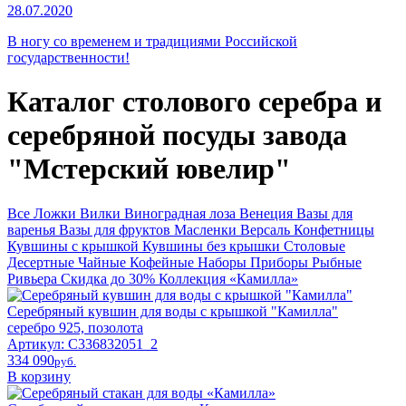
28.07.2020
В ногу со временем и традициями Российской
государственности!
Каталог столового серебра и
серебряной посуды завода
"Мстерский ювелир"
Все
Ложки
Вилки
Виноградная лоза
Венеция
Вазы для
варенья
Вазы для фруктов
Масленки
Версаль
Конфетницы
Кувшины с крышкой
Кувшины без крышки
Столовые
Десертные
Чайные
Кофейные
Наборы
Приборы
Рыбные
Ривьера
Скидка до 30%
Коллекция «Камилла»
Серебряный кувшин для воды с крышкой "Камилла"
серебро 925, позолота
Артикул: С336832051_2
334 090
pyб.
В корзину