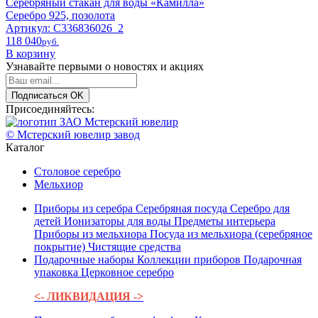
Серебряный стакан для воды «Камилла»
Серебро 925, позолота
Артикул: С336836026_2
118 040
pyб.
В корзину
Узнавайте первыми о новостях и акциях
Подписаться
OK
Присоединяйтесь:
© Мстерский ювелир завод
Каталог
Столовое серебро
Мельхиор
Приборы из серебра
Серебряная посуда
Серебро для
детей
Ионизаторы для воды
Предметы интерьера
Приборы из мельхиора
Посуда из мельхиора (серебряное
покрытие)
Чистящие средства
Подарочные наборы
Коллекции приборов
Подарочная
упаковка
Церковное серебро
<- ЛИКВИДАЦИЯ ->