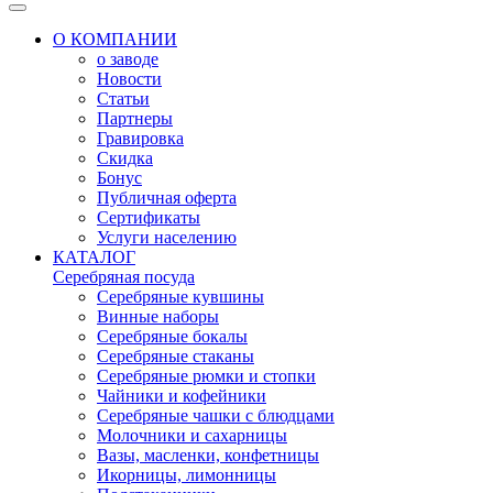
О КОМПАНИИ
о заводе
Новости
Статьи
Партнеры
Гравировка
Скидка
Бонус
Публичная оферта
Сертификаты
Услуги населению
КАТАЛОГ
Серебряная посуда
Серебряные кувшины
Винные наборы
Серебряные бокалы
Серебряные стаканы
Серебряные рюмки и стопки
Чайники и кофейники
Серебряные чашки с блюдцами
Молочники и сахарницы
Вазы, масленки, конфетницы
Икорницы, лимонницы