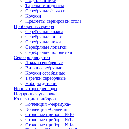
Подстаканники
Тарелки и подносы
Серебряные фляжки
Кружки
Предметы сервировки стола
Приборы из серебра
Серебряные ложки
Серебряные вилки
Серебряные ножи
Серебряные лопатки
Серебряные половники
Серебро для детей
Ложки серебряные
Вилки серебряные
Кружки серебряные
Тарелки серебряные
Наборы детские
Ионизаторы для воды
Подарочная упаковка
Коллекции приборов
Коллекция «Черемуха»
Коллекция «Сильвия»
Столовые приборы №10
Столовые приборы №12
Столовые приборы №14