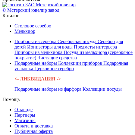
© Мстерский ювелир завод
Каталог
Столовое серебро
Мельхиор
Приборы из серебра
Серебряная посуда
Серебро для
детей
Ионизаторы для воды
Предметы интерьера
Приборы из мельхиора
Посуда из мельхиора (серебряное
покрытие)
Чистящие средства
Подарочные наборы
Коллекции приборов
Подарочная
упаковка
Церковное серебро
<- ЛИКВИДАЦИЯ ->
Подарочные наборы из фарфора
Коллекции посуды
Помощь
О заводе
Партнеры
Магазины
Оплата и доставка
Публичная оферта