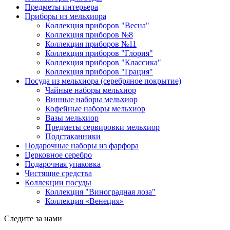
Предметы интерьера
Приборы из мельхиора
Коллекция приборов "Весна"
Коллекция приборов №8
Коллекция приборов №11
Коллекция приборов "Глория"
Коллекция приборов "Классика"
Коллекция приборов "Грация"
Посуда из мельхиора (серебряное покрытие)
Чайные наборы мельхиор
Винные наборы мельхиор
Кофейные наборы мельхиор
Вазы мельхиор
Предметы сервировки мельхиор
Подстаканники
Подарочные наборы из фарфора
Церковное серебро
Подарочная упаковка
Чистящие средства
Коллекции посуды
Коллекция "Виноградная лоза"
Коллекция «Венеция»
Следите за нами