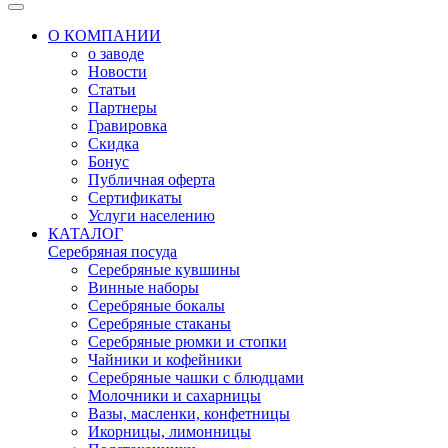
О КОМПАНИИ
о заводе
Новости
Статьи
Партнеры
Гравировка
Скидка
Бонус
Публичная оферта
Сертификаты
Услуги населению
КАТАЛОГ
Серебряная посуда
Серебряные кувшины
Винные наборы
Серебряные бокалы
Серебряные стаканы
Серебряные рюмки и стопки
Чайники и кофейники
Серебряные чашки с блюдцами
Молочники и сахарницы
Вазы, масленки, конфетницы
Икорницы, лимонницы