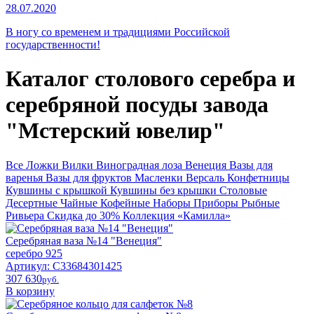
28.07.2020
В ногу со временем и традициями Российской
государственности!
Каталог столового серебра и
серебряной посуды завода
"Мстерский ювелир"
Все
Ложки
Вилки
Виноградная лоза
Венеция
Вазы для
варенья
Вазы для фруктов
Масленки
Версаль
Конфетницы
Кувшины с крышкой
Кувшины без крышки
Столовые
Десертные
Чайные
Кофейные
Наборы
Приборы
Рыбные
Ривьера
Скидка до 30%
Коллекция «Камилла»
Серебряная ваза №14 "Венеция"
серебро 925
Артикул: С33684301425
307 630
pyб.
В корзину