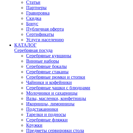
Статьи
Партнеры
Гравировка
Скидка
Бонус
Публичная оферта
Сертификаты
Услуги населению
КАТАЛОГ
Серебряная посуда
Серебряные кувшины
Винные наборы
Серебряные бокалы
Серебряные стаканы
Серебряные рюмки и стопки
Чайники и кофейники
Серебряные чашки с блюдцами
Молочники и сахарницы
Вазы, масленки, конфетницы
Икорницы, лимонницы
Подстаканники
Тарелки и подносы
Серебряные фляжки
Кружки
Предметы сервировки стола