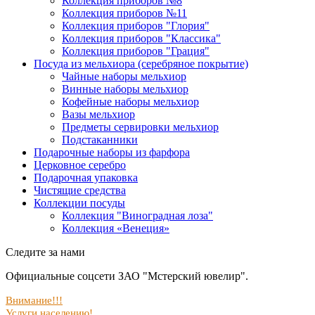
Коллекция приборов №8
Коллекция приборов №11
Коллекция приборов "Глория"
Коллекция приборов "Классика"
Коллекция приборов "Грация"
Посуда из мельхиора (серебряное покрытие)
Чайные наборы мельхиор
Винные наборы мельхиор
Кофейные наборы мельхиор
Вазы мельхиор
Предметы сервировки мельхиор
Подстаканники
Подарочные наборы из фарфора
Церковное серебро
Подарочная упаковка
Чистящие средства
Коллекции посуды
Коллекция "Виноградная лоза"
Коллекция «Венеция»
Следите за нами
Официальные соцсети ЗАО "Мстерский ювелир".
Внимание!!!
Услуги населению!