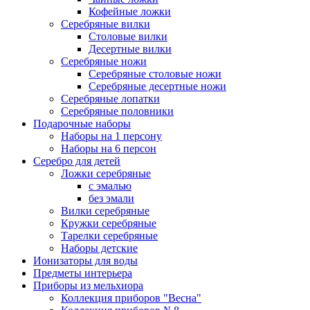
Кофейные ложки
Серебряные вилки
Столовые вилки
Десертные вилки
Серебряные ножи
Серебряные столовые ножи
Серебряные десертные ножи
Серебряные лопатки
Серебряные половники
Подарочные наборы
Наборы на 1 персону
Наборы на 6 персон
Серебро для детей
Ложки серебряные
с эмалью
без эмали
Вилки серебряные
Кружки серебряные
Тарелки серебряные
Наборы детские
Ионизаторы для воды
Предметы интерьера
Приборы из мельхиора
Коллекция приборов "Весна"