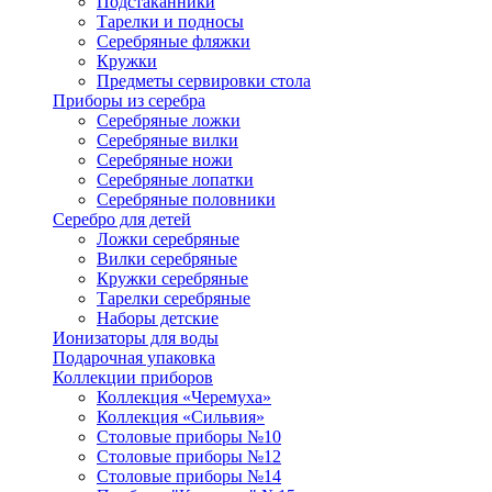
Подстаканники
Тарелки и подносы
Серебряные фляжки
Кружки
Предметы сервировки стола
Приборы из серебра
Серебряные ложки
Серебряные вилки
Серебряные ножи
Серебряные лопатки
Серебряные половники
Серебро для детей
Ложки серебряные
Вилки серебряные
Кружки серебряные
Тарелки серебряные
Наборы детские
Ионизаторы для воды
Подарочная упаковка
Коллекции приборов
Коллекция «Черемуха»
Коллекция «Сильвия»
Столовые приборы №10
Столовые приборы №12
Столовые приборы №14