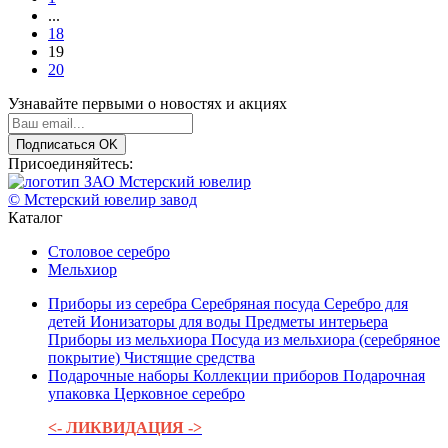
...
18
19
20
Узнавайте первыми о новостях и акциях
Подписаться
OK
Присоединяйтесь:
© Мстерский ювелир завод
Каталог
Столовое серебро
Мельхиор
Приборы из серебра
Серебряная посуда
Серебро для
детей
Ионизаторы для воды
Предметы интерьера
Приборы из мельхиора
Посуда из мельхиора (серебряное
покрытие)
Чистящие средства
Подарочные наборы
Коллекции приборов
Подарочная
упаковка
Церковное серебро
<- ЛИКВИДАЦИЯ ->