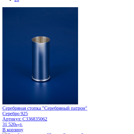
Серебряная стопка "Серебряный патрон"
Серебро 925
Артикул: С336835062
31 520
pyб.
В корзину