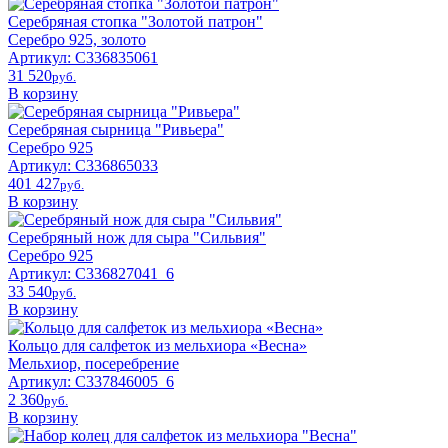
Серебряная стопка "Золотой патрон"
Серебро 925, золото
Артикул: С336835061
31 520
pyб.
В корзину
Серебряная сырница "Ривьера"
Серебро 925
Артикул: С336865033
401 427
pyб.
В корзину
Серебряный нож для сыра "Сильвия"
Серебро 925
Артикул: С336827041_6
33 540
pyб.
В корзину
Кольцо для салфеток из мельхиора «Весна»
Мельхиор, посеребрение
Артикул: С337846005_6
2 360
pyб.
В корзину