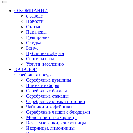
О КОМПАНИИ
о заводе
Новости
Статьи
Партнеры
Гравировка
Скидка
Бонус
Публичная оферта
Сертификаты
Услуги населению
КАТАЛОГ
Серебряная посуда
Серебряные кувшины
Винные наборы
Серебряные бокалы
Серебряные стаканы
Серебряные рюмки и стопки
Чайники и кофейники
Серебряные чашки с блюдцами
Молочники и сахарницы
Вазы, масленки, конфетницы
Икорницы, лимонницы