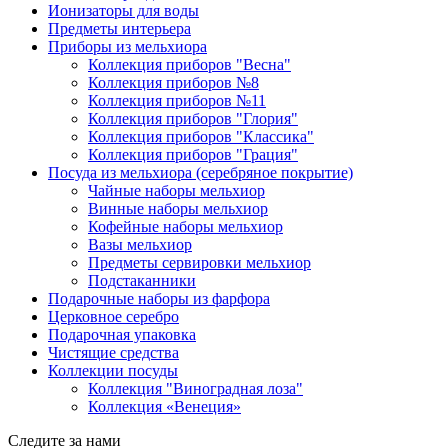
Ионизаторы для воды
Предметы интерьера
Приборы из мельхиора
Коллекция приборов "Весна"
Коллекция приборов №8
Коллекция приборов №11
Коллекция приборов "Глория"
Коллекция приборов "Классика"
Коллекция приборов "Грация"
Посуда из мельхиора (серебряное покрытие)
Чайные наборы мельхиор
Винные наборы мельхиор
Кофейные наборы мельхиор
Вазы мельхиор
Предметы сервировки мельхиор
Подстаканники
Подарочные наборы из фарфора
Церковное серебро
Подарочная упаковка
Чистящие средства
Коллекции посуды
Коллекция "Виноградная лоза"
Коллекция «Венеция»
Следите за нами